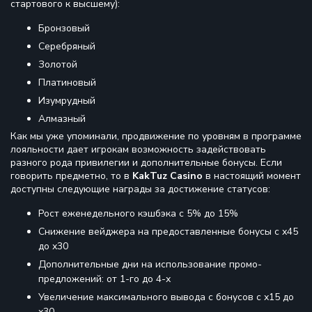
стартового к высшему):
Бронзовый
Серебряный
Золотой
Платиновый
Изумрудный
Алмазный
просам
Как мы уже упоминали, продвижение по уровням в программе
ртнерской
лояльности дает игрокам возможность задействовать
ограммы
разного рода привилегии и дополнительные бонусы. Если
iliate@kaktuz.bet
говорить предметно, то в
KakTuz Casino
в настоящий момент
доступны следующие награды за достижение статусов:
Уникальные
Рост еженедельного кэшбэка с 5% до 15%
промокоды
Снижение вейджера на предоставленные бонусы с х45
до х30
Дополнительные дни на использование промо-
предложений: от 1-го до 4-х
Увеличение максимального вывода с бонусов с х15 до
х30