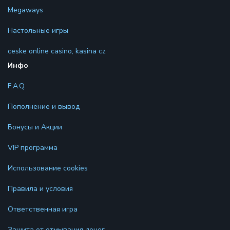
Megaways
Настольные игры
ceske online casino, kasina cz
Инфо
F.A.Q.
Пополнение и вывод
Бонусы и Акции
VIP программа
Использование cookies
Правила и условия
Ответственная игра
Защита от отмывания денег